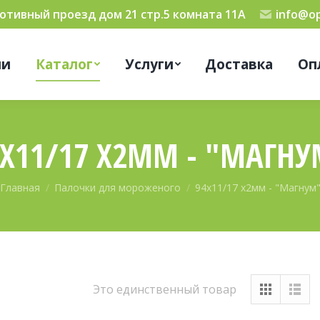
мотивный проезд дом 21 стр.5 комната 11А
info@op
ии
Каталог
Услуги
Доставка
Оп
4Х11/17 Х2ММ - "МАГНУ
Вы здесь:
Главная
Палочки для мороженого
94х11/17 х2мм - "Магнум
Это единственный товар