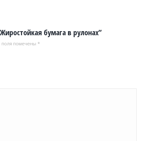
“Жиростойкая бумага в рулонах”
 поля помечены
*