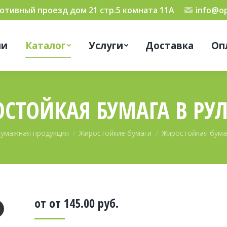
мотивный проезд дом 21 стр.5 комната 11А
info@op
ии
Каталог
Услуги
Доставка
Оп
СТОЙКАЯ БУМАГА В РУ
умажная продукция
Жиростойкие бумаги
Жиростойкая бума
от от
145.00
руб.