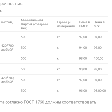
прочностью.
.
Минимальная
 листов,
Единицы
Цена в
Цена в
партия (средний
измерения
НМСК
Мск
вес)
500
кг
92,00
94,00
; 420*700;
500
кг
94,00
96,00
; любой*
500
кг
98,00
100,00
500
кг
90,00
92,00
; 420*700;
500
кг
92,00
94,00
; любой*
500
кг
96,00
98,00,00
та согласно ГОСТ 1760 должны соответствовать