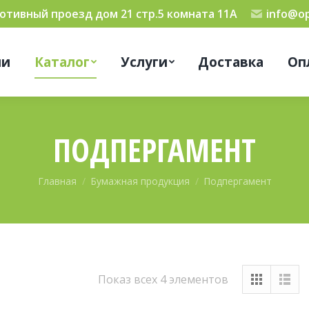
мотивный проезд дом 21 стр.5 комната 11А
info@op
ии
Каталог
Услуги
Доставка
Оп
ПОДПЕРГАМЕНТ
Вы здесь:
Главная
Бумажная продукция
Подпергамент
Показ всех 4 элементов