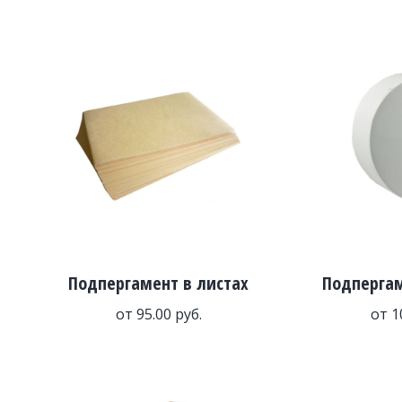
Подпергамент в листах
Подпергам
от
95.00
руб.
от
1