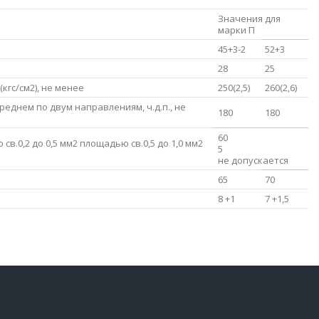
Значения для
марки П
45+3-2
52+3
28
25
гс/см2), не менее
250(2,5)
260(2,6)
еднем по двум направлениям, ч.д.п., не
180
180
60
св.0,2 до 0,5 мм2 площадью св.0,5 до 1,0 мм2
5
не допускается
65
70
8 +1
7 +1,5