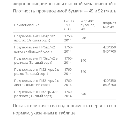
жиропроницаемостью и высокой механической 
Плотность производимой бумаги — 45 и 52 г/кв. м
ГОСТ /
Формат
Формат
Наименование
ТУ /
рулонов,
мм*мм
СТО
мм
Подпергамент П 45гр/м2
1760-
840
вролях (Высший сорт)
2014
Подпергамент П 45гр/м2
1760-
420*350
влистах (Высший сорт)
2014
840*700
Подпергамент П 45гр/м2 в
1760-
840
роликах (Высший сорт)
2014
Подпергамент П 52 >грм2 в
1760-
840
ролях (Высший сорт)
2014
Подпергамент П 52 >грм2 в
1760-
420*350
листах (Высший сорт)
2014
840*700
Подпергамент П 52 гр/м2 в
1760-
840
роликах (Высший сорт)
2014
Показатели качества подпергамента первого сор
нормам, указанным в таблице.