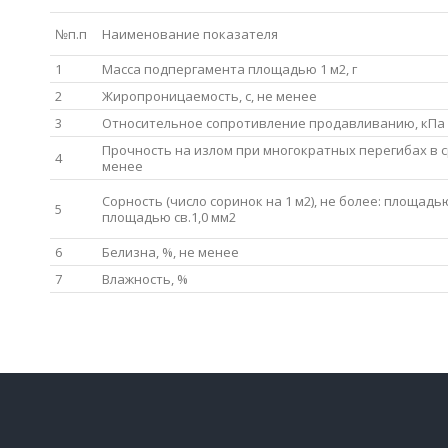
№п.п
Наименование показателя
1
Масса подпергамента площадью 1 м2, г
2
Жиропроницаемость, с, не менее
3
Относительное сопротивление продавливанию, кПа (к
Прочность на излом при многократных перегибах в ср
4
менее
Сорность (число соринок на 1 м2), не более: площадью 
5
площадью св.1,0 мм2
6
Белизна, %, не менее
7
Влажность, %