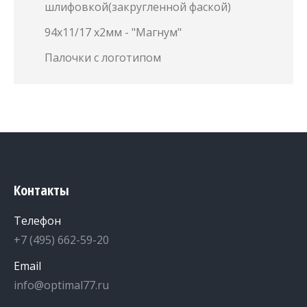
шлифовкой(закругленной фаской)
94х11/17 х2мм - "Магнум"
Палочки с логотипом
Контакты
Телефон
+7 (495) 662-59-20
Email
info@optimal77.ru