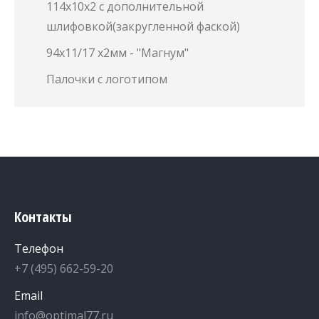
114х10х2 с дополнительной
шлифовкой(закругленной фаской)
94х11/17 х2мм - "Магнум"
Палочки с логотипом
Контакты
Телефон
+7 (495) 662-59-20
Email
info@optimal77.ru