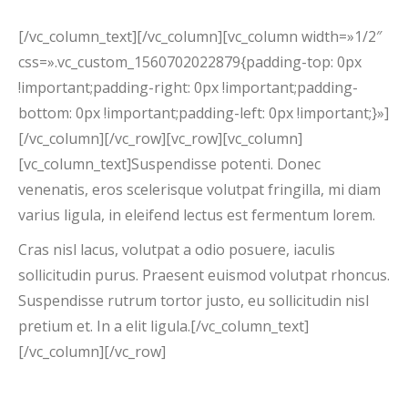
sollicitudin nisl pretium et. In a elit ligula.
[/vc_column_text][/vc_column][vc_column width=»1/2″
css=».vc_custom_1560702022879{padding-top: 0px
!important;padding-right: 0px !important;padding-
bottom: 0px !important;padding-left: 0px !important;}»]
[/vc_column][/vc_row][vc_row][vc_column]
[vc_column_text]Suspendisse potenti. Donec
venenatis, eros scelerisque volutpat fringilla, mi diam
varius ligula, in eleifend lectus est fermentum lorem.
Cras nisl lacus, volutpat a odio posuere, iaculis
sollicitudin purus. Praesent euismod volutpat rhoncus.
Suspendisse rutrum tortor justo, eu sollicitudin nisl
pretium et. In a elit ligula.[/vc_column_text]
[/vc_column][/vc_row]