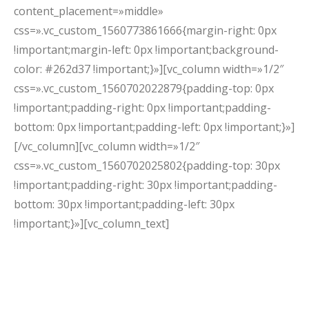
content_placement=»middle»
css=».vc_custom_1560773861666{margin-right: 0px
!important;margin-left: 0px !important;background-
color: #262d37 !important;}»][vc_column width=»1/2″
css=».vc_custom_1560702022879{padding-top: 0px
!important;padding-right: 0px !important;padding-
bottom: 0px !important;padding-left: 0px !important;}»]
[/vc_column][vc_column width=»1/2″
css=».vc_custom_1560702025802{padding-top: 30px
!important;padding-right: 30px !important;padding-
bottom: 30px !important;padding-left: 30px
!important;}»][vc_column_text]
Lorem ipsum dolor
Suspendisse rutrum tortor justo, eu sollicitudin nisl
pretium et. In a elit ligula. Curabitur ut felis vel mi