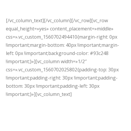
finibus pretium nec pretium tellus. Donec a purus
vehicula, fringilla ligula ac, posuere nisi.
[/vc_column_text][/vc_column][/vc_row][vc_row
equal_height=»yes» content_placement=»middle»
css=».vc_custom_1560702494410{margin-right: 0px
!important;margin-bottom: 40px !important;margin-
left: 0px !important;background-color: #93c248
!important;}»][vc_column width=»1/2″
css=».vc_custom_1560702025802{padding-top: 30px
!important;padding-right: 30px !important;padding-
bottom: 30px !important;padding-left: 30px
!important;}»][vc_column_text]
Curabitur ut felis vel mi finibus!
Curabitur ut felis vel mi finibus pretium posuere nisi.
Cras nisl lacus! Suspendisse rutrum tortor justo, eu