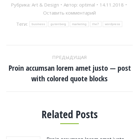
Рубрика:
Art & Design
Автор:
optimal
14.11.2018
Оставить комментарий
Теги:
business
gutenberg
marketing
the7
wordpress
НАВИГАЦИЯ
ПРЕДЫДУЩАЯ
ПО
Proin accumsan lorem amet justo — post
Предыдущая
with colored quote blocks
запись:
ЗАПИСЯМ
Related Posts