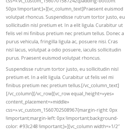
css=».vc_custom_1560701587242{padding-bottom:
50px !important;}»][vc_column_text]Praesent euismod
volutpat rhoncus. Suspendisse rutrum tortor justo, eu
sollicitudin nisl pretium et. In a elit ligula. Curabitur ut
felis vel mi finibus pretium nec pretium tellus. Donec a
purus vehicula, fringilla ligula ac, posuere nisi. Cras
nisl lacus, volutpat a odio posuere, iaculis sollicitudin
purus. Praesent euismod volutpat rhoncus.
Suspendisse rutrum tortor justo, eu sollicitudin nisl
pretium et. In a elit ligula. Curabitur ut felis vel mi
finibus pretium nec pretium tellus.[/vc_column_text]
[/vc_column][/vc_row][vc_row equal_height=»yes»
content_placement=»middle»
css=».vc_custom_1560702508967{margin-right: 0px
!important;margin-left: 0px !important;background-
color: #93c248 !important;}»][vc_column width=»1/2″