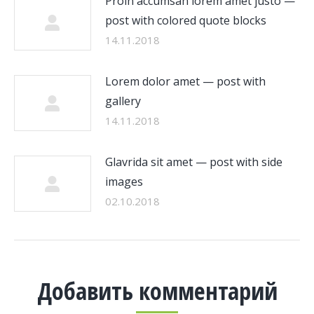
Proin accumsan lorem amet justo —
post with colored quote blocks
14.11.2018
Lorem dolor amet — post with
gallery
14.11.2018
Glavrida sit amet — post with side
images
02.10.2018
Добавить комментарий