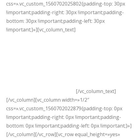
css=».vc_custom_1560702025802{padding-top: 30px
!important;padding-right: 30px !important;padding-
bottom: 30px !important;padding-left: 30px
!important;}»][vc_column_text]
Lorem ipsum nisl pretium et — in a elit
ligula dolor
Sollicitudin nisl pretium et. In a elit ligula. Curabitur ut
felis vel mi finibus pretium nec pretium tellus.
Curabitur ut felis vel mi finibus pretium nec pretium
tellus. Donec a purus vehicula!
[/vc_column_text]
[/vc_column][vc_column width=»1/2″
css=».vc_custom_1560702022879{padding-top: 0px
!important;padding-right: 0px !important;padding-
bottom: 0px !important;padding-left: 0px !important;}»]
[/vc_column][/vc_row][vc_row equal_height=»yes»